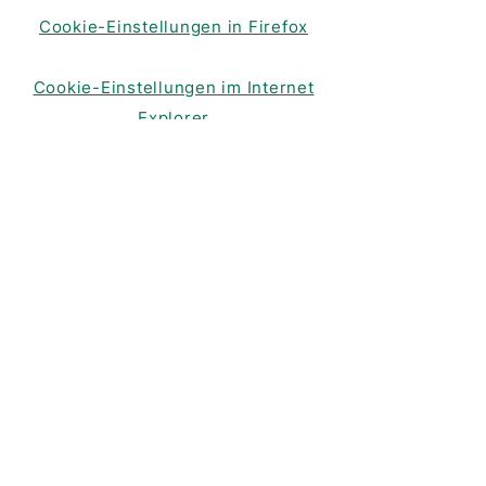
Cookie-Einstellungen in Firefox
Cookie-Einstellungen im Internet
Explorer
Cookie-Einstellungen in Google
Chrome
Cookie-Einstellungen in Safari (OS
X)
Cookie-Einstellungen in Safari
(iOS)
Cookie-Einstellungen in Android